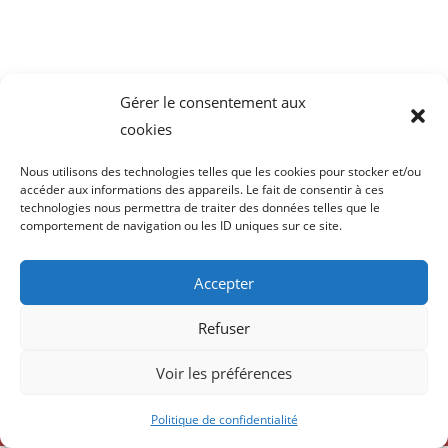
Mot de passe protégé
Gérer le consentement aux
cookies
Pour voir ce poste protégé, tapez le mot de passe ci-
dessous:
Nous utilisons des technologies telles que les cookies pour stocker et/ou
accéder aux informations des appareils. Le fait de consentir à ces
technologies nous permettra de traiter des données telles que le
comportement de navigation ou les ID uniques sur ce site.
Accepter
Envoi
Refuser
Voir les préférences
Design :
anjoyplanet
Réalisation :
sur mesure concept
Politique de confidentialité